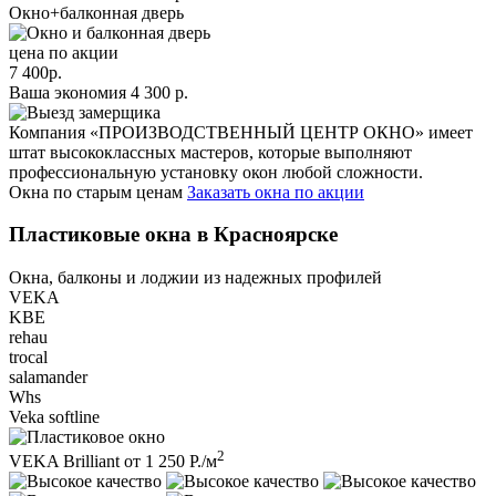
Окно+балконная дверь
цена по акции
7 400
р.
Ваша экономия
4 300
р.
Компания «ПРОИЗВОДСТВЕННЫЙ ЦЕНТР ОКНО» имеет
штат высококлассных мастеров, которые выполняют
профессиональную установку окон любой сложности.
Окна по старым ценам
Заказать
окна по акции
Пластиковые окна в Красноярске
Окна, балконы и лоджии из надежных профилей
VEKA
KBE
rehau
trocal
salamander
Whs
Veka softline
2
VEKA Brilliant
от
1 250
Р.
/м